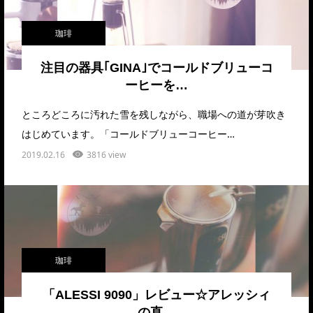
珈琲
注目の器具｢GINA｣でコールドブリューコ
ーヒーを…
ところどころに汚れた雪を残しながら、職場への道が芽吹き
はじめています。「コールドブリューコーヒー…
2019.02.16
3816 view
珈琲
「ALESSI 9090」レビュー☆アレッシィ
の直…