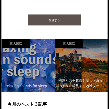
ちいさな願いを込めて、日本の片田舎からレシピ動画を中心に発信して
います。
視聴する
閑人閑話
閑人閑話
池袋との争奪戦を制しトヨタ
relaxing sounds for sleep…
のように成長する地域ブラ…
今月のベスト３記事