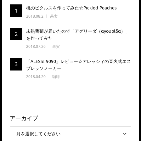
桃のピクルスを作ってみた☆Pickled Peaches
1
2018.08.2
果実
未熟葡萄が届いたので「アグリーダ（αγουρίδα）」
2
を作ってみた
2018.07.26
果実
「ALESSI 9090」レビュー☆アレッシィの直火式エス
3
プレッソメーカー
2018.04.20
珈琲
アーカイブ