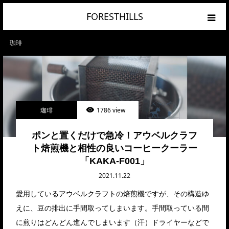
FORESTHILLS
HOME
珈琲
CATEGORY
RANKING
珈琲
1786 view
PRIVACY POLICY
ポンと置くだけで急冷！アウベルクラフ
ト焙煎機と相性の良いコーヒークーラー
「KAKA-F001」
2021.11.22
愛用しているアウベルクラフトの焙煎機ですが、その構造ゆ
えに、豆の排出に手間取ってしまいます。手間取っている間
に煎りはどんどん進んでしまいます（汗）ドライヤーなどで