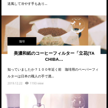
送風して冷やす手もあり…
珈琲
美濃和紙のコーヒーフィルター「立花(TA
CHIBA…
知っていましたか？１００年近く前 珈琲用のペーパーフィ
ルターは日本の職人の手で漉…
2019.12.22
1193 view