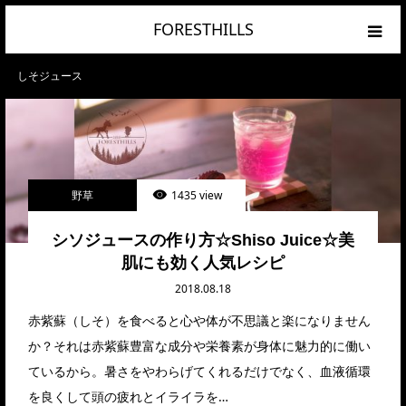
FORESTHILLS
HOME
しそジュース
CATEGORY
RANKING
野草
1435 view
PRIVACY POLICY
シソジュースの作り方☆Shiso Juice☆美
肌にも効く人気レシピ
2018.08.18
赤紫蘇（しそ）を食べると心や体が不思議と楽になりません
か？それは赤紫蘇豊富な成分や栄養素が身体に魅力的に働い
ているから。暑さをやわらげてくれるだけでなく、血液循環
を良くして頭の疲れとイライラを…