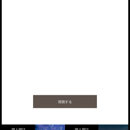
レシピ動画を配信中
お米を研ぐ音、やさしく揺れる湯気、笑顔になる香り―。
料理は出来たて、作り立てが、１番おいしいと思います。
大好きな誰かに、大切なあなたに、
おいしい料理を届けてほしい。
ちいさな願いを込めて、日本の片田舎からレシピ動画を中心に発信して
います。
視聴する
閑人閑話
閑人閑話