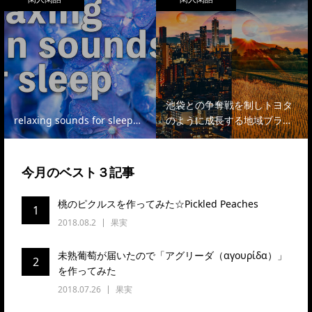
池袋との争奪戦を制しトヨタ
relaxing sounds for sleep…
のように成長する地域ブラ…
今月のベスト３記事
桃のピクルスを作ってみた☆Pickled Peaches
1
2018.08.2
果実
未熟葡萄が届いたので「アグリーダ（αγουρίδα）」
2
を作ってみた
2018.07.26
果実