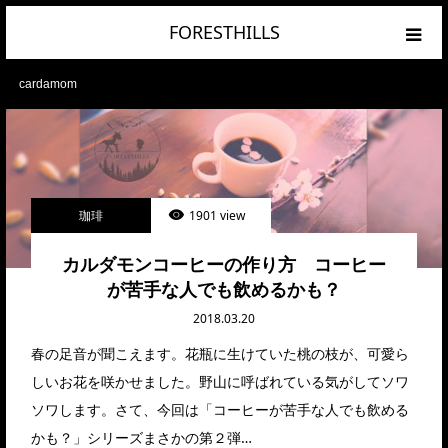
FORESTHILLS
HOME
cardamom
CATEGORY
RANKING
珈琲
1901 view
PRIVACY POLICY
カルダモンコーヒーの作り方 コーヒー
が苦手な人でも飲めるかも？
2018.03.20
春の足音が聞こえます。花瓶に生けていた桃の枝が、可愛ら
しいお花を咲かせました。野山に呼ばれている気がしてソワ
ソワします。さて、今回は「コーヒーが苦手な人でも飲める
かも？」シリーズまさかの第２弾…