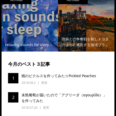
池袋との争奪戦を制しトヨタ
relaxing sounds for sleep…
のように成長する地域ブラ…
今月のベスト３記事
桃のピクルスを作ってみた☆Pickled Peaches
1
2018.08.2
果実
未熟葡萄が届いたので「アグリーダ（αγουρίδα）」
2
を作ってみた
2018.07.26
果実