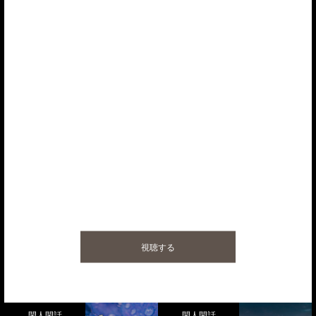
レシピ動画を配信中
お米を研ぐ音、やさしく揺れる湯気、笑顔になる香り―。
料理は出来たて、作り立てが、１番おいしいと思います。
大好きな誰かに、大切なあなたに、
おいしい料理を届けてほしい。
ちいさな願いを込めて、日本の片田舎からレシピ動画を中心に発信して
います。
視聴する
閑人閑話
閑人閑話