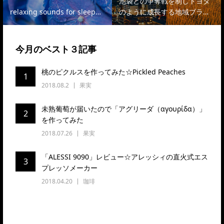
池袋との争奪戦を制しトヨタ
relaxing sounds for sleep…
のように成長する地域ブラ…
今月のベスト３記事
桃のピクルスを作ってみた☆Pickled Peaches
1
2018.08.2
果実
未熟葡萄が届いたので「アグリーダ（αγουρίδα）」
2
を作ってみた
2018.07.26
果実
「ALESSI 9090」レビュー☆アレッシィの直火式エス
3
プレッソメーカー
2018.04.20
珈琲