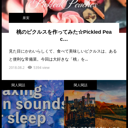
果実
桃のピクルスを作ってみた☆Pickled Pea
c…
見た目にかわいらしくて、食べて美味しいピクルスは、ある
と便利な常備菜。今回は大好きな「桃」を…
2018.08.2
5394 view
閑人閑話
閑人閑話