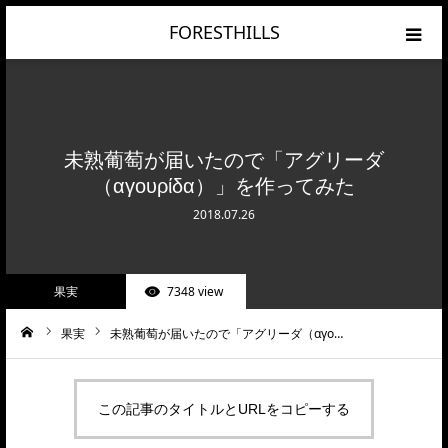
FORESTHILLS
HOME
CATEGORY
未熟葡萄が届いたので「アグリーダ
（αγουρίδα）」を作ってみた
RANKING
2018.07.26
PRIVACY POLICY
果実
7348 view
果実
未熟葡萄が届いたので「アグリーダ（αγο…
ーム
この記事のタイトルとURLをコピーする