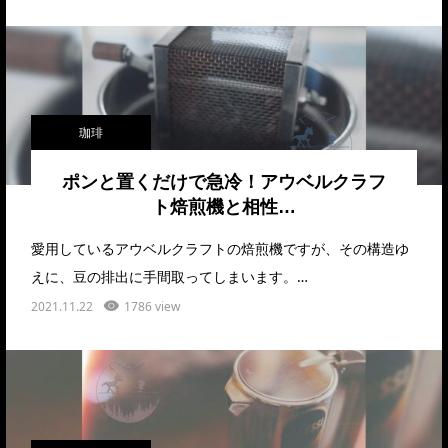
珈琲
ポンと置くだけで急冷！アウベルクラフ
ト焙煎機と相性…
愛用しているアウベルクラフトの焙煎機ですが、その構造ゆ
えに、豆の排出に手間取ってしまいます。…
2021.11.22
1786 view