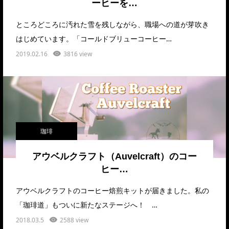
ーヒーを…
ところどころに汚れた雪を残しながら、職場への道が芽吹き
はじめています。「コールドブリューコーヒー…
2019.02.16
3816 view
珈琲
アウベルクラフト（Auvelcraft）のコー
ヒー…
アウベルクラフトのコーヒー焙煎キットが届きました。私の
「珈琲道」もついに新たなステージへ！ …
2018.03.5
2588 view