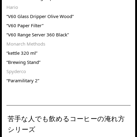
Hario
“V60 Glass Dripper Olive Wood”
“V60 Paper Filter”
“V60 Range Server 360 Black”
Monarch Methods
“kettle 320 ml”
“Brewing Stand”
Spyderco
“Paramilitary 2”
苦手な人でも飲めるコーヒーの淹れ方
シリーズ