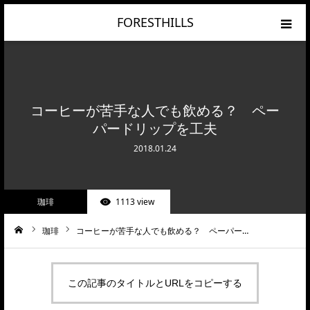
FORESTHILLS
HOME
CATEGORY
コーヒーが苦手な人でも飲める？ ペー
パードリップを工夫
RANKING
2018.01.24
PRIVACY POLICY
珈琲
1113 view
珈琲
コーヒーが苦手な人でも飲める？ ペーパー…
ーム
この記事のタイトルとURLをコピーする