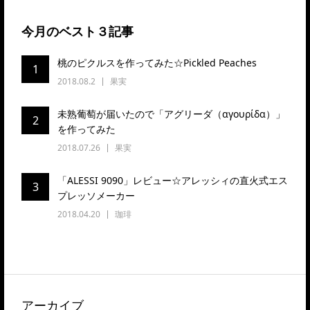
今月のベスト３記事
桃のピクルスを作ってみた☆Pickled Peaches
1
2018.08.2
果実
未熟葡萄が届いたので「アグリーダ（αγουρίδα）」
2
を作ってみた
2018.07.26
果実
「ALESSI 9090」レビュー☆アレッシィの直火式エス
3
プレッソメーカー
2018.04.20
珈琲
アーカイブ