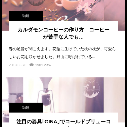
珈琲
カルダモンコーヒーの作り方 コーヒー
が苦手な人でも…
春の足音が聞こえます。花瓶に生けていた桃の枝が、可愛ら
しいお花を咲かせました。野山に呼ばれている…
2018.03.20
1901 view
珈琲
注目の器具｢GINA｣でコールドブリューコ