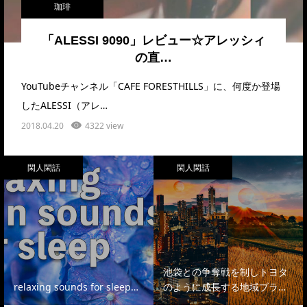
珈琲
「ALESSI 9090」レビュー☆アレッシィ
の直…
YouTubeチャンネル「CAFE FORESTHILLS」に、何度か登場
したALESSI（アレ…
2018.04.20
4322 view
閑人閑話
閑人閑話
池袋との争奪戦を制しトヨタ
relaxing sounds for sleep…
のように成長する地域ブラ…